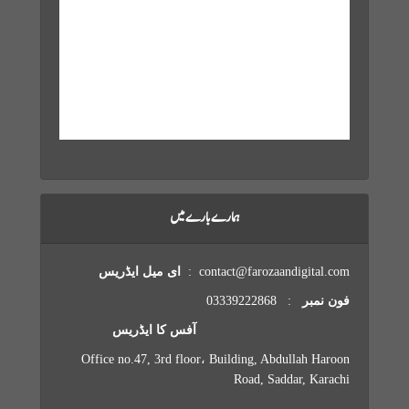
Sunrise:
6:02 am
Sunset:
7:11 pm
12 mph
1004 mb
75 %
Weather from OpenWeatherMap
ہمارے بارے میں
contact@farozaandigital.com :
ای میل ایڈریس
فون نمبر
: 03339222868
آفس کا ایڈریس
Office no.47, 3rd floor، Building, Abdullah Haroon
Road, Saddar, Karachi